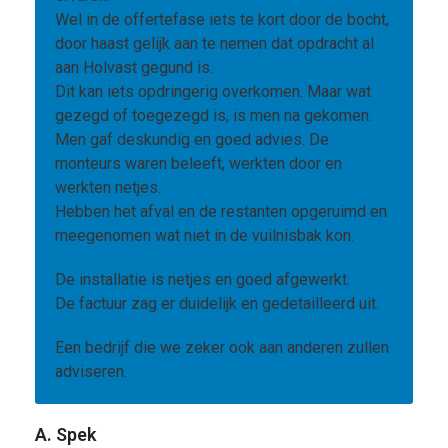
Wel in de offertefase iets te kort door de bocht,
door haast gelijk aan te nemen dat opdracht al
aan Holvast gegund is.
Dit kan iets opdringerig overkomen. Maar wat
gezegd of toegezegd is, is men na gekomen.
Men gaf deskundig en goed advies. De
monteurs waren beleeft, werkten door en
werkten netjes.
Hebben het afval en de restanten opgeruimd en
meegenomen wat niet in de vuilnisbak kon.
De installatie is netjes en goed afgewerkt.
De factuur zag er duidelijk en gedetailleerd uit.
Een bedrijf die we zeker ook aan anderen zullen
adviseren.
A. Spek