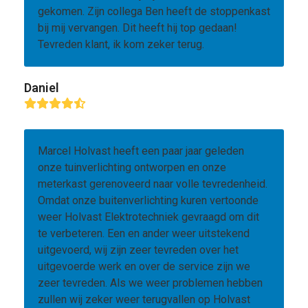
gekomen. Zijn collega Ben heeft de stoppenkast
bij mij vervangen. Dit heeft hij top gedaan!
Tevreden klant, ik kom zeker terug.
Daniel
Rating:
4.8
Marcel Holvast heeft een paar jaar geleden
onze tuinverlichting ontworpen en onze
meterkast gerenoveerd naar volle tevredenheid.
Omdat onze buitenverlichting kuren vertoonde
weer Holvast Elektrotechniek gevraagd om dit
te verbeteren. Een en ander weer uitstekend
uitgevoerd, wij zijn zeer tevreden over het
uitgevoerde werk en over de service zijn we
zeer tevreden. Als we weer problemen hebben
zullen wij zeker weer terugvallen op Holvast