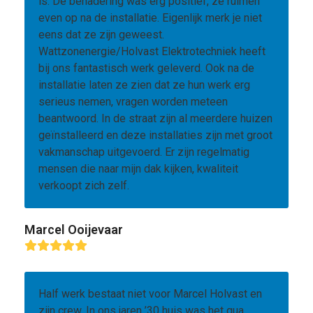
is. De benadering was erg positief, ze ruimen
even op na de installatie. Eigenlijk merk je niet
eens dat ze zijn geweest.
Wattzonenergie/Holvast Elektrotechniek heeft
bij ons fantastisch werk geleverd. Ook na de
installatie laten ze zien dat ze hun werk erg
serieus nemen, vragen worden meteen
beantwoord. In de straat zijn al meerdere huizen
geïnstalleerd en deze installaties zijn met groot
vakmanschap uitgevoerd. Er zijn regelmatig
mensen die naar mijn dak kijken, kwaliteit
verkoopt zich zelf.
Marcel Ooijevaar
Rating:
5
Half werk bestaat niet voor Marcel Holvast en
zijn crew. In ons jaren ’30 huis was het qua