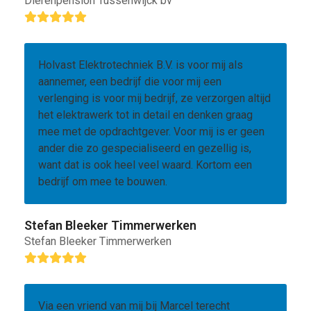
Dierenpension Tussenwijck bv
Rating:
5
Holvast Elektrotechniek B.V. is voor mij als
aannemer, een bedrijf die voor mij een
verlenging is voor mij bedrijf, ze verzorgen altijd
het elektrawerk tot in detail en denken graag
mee met de opdrachtgever. Voor mij is er geen
ander die zo gespecialiseerd en gezellig is,
want dat is ook heel veel waard. Kortom een
bedrijf om mee te bouwen.
Stefan Bleeker Timmerwerken
Stefan Bleeker Timmerwerken
Rating:
5
Via een vriend van mij bij Marcel terecht