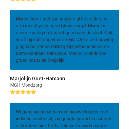
5
Marcel heeft met zijn toppers al het elektra in
mijn mondhygiënepraktijk verzorgd. Marcel is
enorm kundig en luistert goed naar de klant. Ook
heeft hij echt oog voor details. Onze verbouwing
ging super mede dankzij zijn enthousiasme en
betrokkenheid. Dankjewel Marcel vriendelijke
groet, Joost en Marjolijn
Marjolijn Goet-Hamann
MGH Mondzorg
Rating:
5
Wegens aanschaf van een nieuwe keuken met
inductie kookplaat, via google gezocht naar een
elektrotechniek bedrijf die vertrouwd en goed