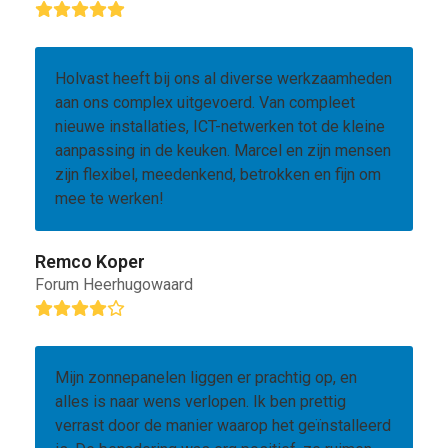
Rating:
5
Holvast heeft bij ons al diverse werkzaamheden
aan ons complex uitgevoerd. Van compleet
nieuwe installaties, ICT-netwerken tot de kleine
aanpassing in de keuken. Marcel en zijn mensen
zijn flexibel, meedenkend, betrokken en fijn om
mee te werken!
Remco Koper
Forum Heerhugowaard
Rating:
4
Mijn zonnepanelen liggen er prachtig op, en
alles is naar wens verlopen. Ik ben prettig
verrast door de manier waarop het geïnstalleerd