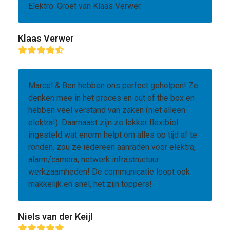
Elektro. Groet van Klaas Verwer.
Klaas Verwer
Rating:
4.9
Marcel & Ben hebben ons perfect geholpen! Ze
denken mee in het proces en out of the box en
hebben veel verstand van zaken (niet alleen
elektra!). Daarnaast zijn ze lekker flexibiel
ingesteld wat enorm helpt om alles op tijd af te
ronden, zou ze iedereen aanraden voor elektra,
alarm/camera, netwerk infrastructuur
werkzaamheden! De communicatie loopt ook
makkelijk en snel, het zijn toppers!
Niels van der Keijl
Rating: