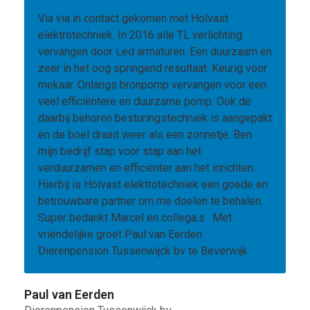
Via via in contact gekomen met Holvast
elektrotechniek. In 2016 alle TL verlichting
vervangen door Led armaturen. Een duurzaam en
zeer in het oog springend resultaat. Keurig voor
mekaar. Onlangs bronpomp vervangen voor een
veel efficiëntere en duurzame pomp. Ook de
daarbij behoren besturingstechniek is aangepakt
en de boel draait weer als een zonnetje. Ben
mijn bedrijf stap voor stap aan het
verduurzamen en efficiënter aan het inrichten.
Hierbij is Holvast elektrotechniek een goede en
betrouwbare partner om me doelen te behalen.
Super bedankt Marcel en collega,s . Met
vriendelijke groet Paul van Eerden
Dierenpension Tussenwijck bv te Beverwijk
Paul van Eerden