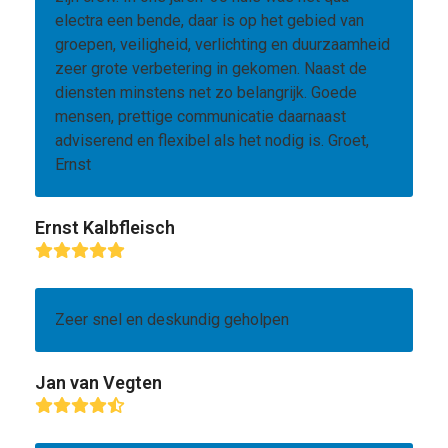
electra een bende, daar is op het gebied van
groepen, veiligheid, verlichting en duurzaamheid
zeer grote verbetering in gekomen. Naast de
diensten minstens net zo belangrijk. Goede
mensen, prettige communicatie daarnaast
adviserend en flexibel als het nodig is. Groet,
Ernst
Ernst Kalbfleisch
Rating:
5
Zeer snel en deskundig geholpen
Jan van Vegten
Rating:
4.5