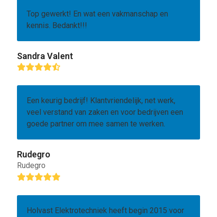
Top gewerkt! En wat een vakmanschap en
kennis. Bedankt!!!
Sandra Valent
Rating:
4.7
Een keurig bedrijf! Klantvriendelijk, net werk,
veel verstand van zaken en voor bedrijven een
goede partner om mee samen te werken.
Rudegro
Rudegro
Rating:
5
Holvast Elektrotechniek heeft begin 2015 voor