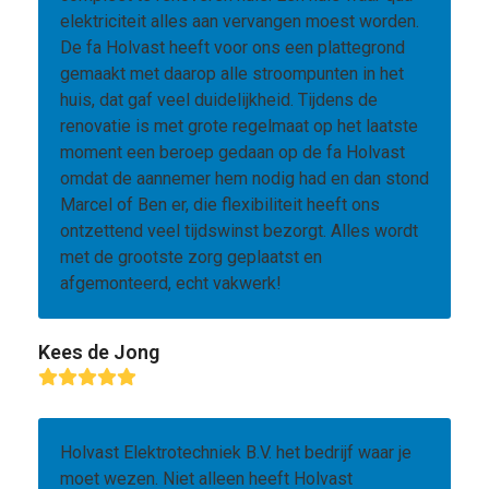
elektriciteit alles aan vervangen moest worden.
De fa Holvast heeft voor ons een plattegrond
gemaakt met daarop alle stroompunten in het
huis, dat gaf veel duidelijkheid. Tijdens de
renovatie is met grote regelmaat op het laatste
moment een beroep gedaan op de fa Holvast
omdat de aannemer hem nodig had en dan stond
Marcel of Ben er, die flexibiliteit heeft ons
ontzettend veel tijdswinst bezorgt. Alles wordt
met de grootste zorg geplaatst en
afgemonteerd, echt vakwerk!
Kees de Jong
Rating:
5
Holvast Elektrotechniek B.V. het bedrijf waar je
moet wezen. Niet alleen heeft Holvast