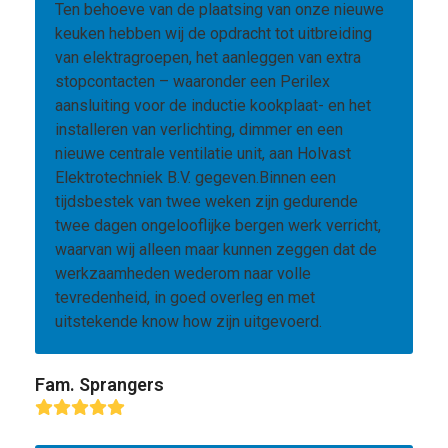
Ten behoeve van de plaatsing van onze nieuwe
keuken hebben wij de opdracht tot uitbreiding
van elektragroepen, het aanleggen van extra
stopcontacten – waaronder een Perilex
aansluiting voor de inductie kookplaat- en het
installeren van verlichting, dimmer en een
nieuwe centrale ventilatie unit, aan Holvast
Elektrotechniek B.V. gegeven.Binnen een
tijdsbestek van twee weken zijn gedurende
twee dagen ongelooflijke bergen werk verricht,
waarvan wij alleen maar kunnen zeggen dat de
werkzaamheden wederom naar volle
tevredenheid, in goed overleg en met
uitstekende know how zijn uitgevoerd.
Fam. Sprangers
Rating:
5