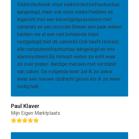
Elektrotechniek onze elektriciteitsinfrastructuur
aangelegd, maar ook onze winkel hebben ze
ingericht met een beveiligingssysteem met
camera’s en een recorder.Binnen een paar weken
hadden we al een niet betalende klant
vastgelegd met de camera’s.Ook heeft Holvast
alle computerinfrastructuur aangelegd en ons
alarmsysteem.Bij Holvast weten ze echt waar
ze over praten. Aardige mensen met verstand
van zaken. De volgende keer zal ik ze zeker
weer een nieuwe opdracht geven als ik ze weer
nodig heb.
Paul Klaver
Mijn Eigen Marktplaats
Rating:
5