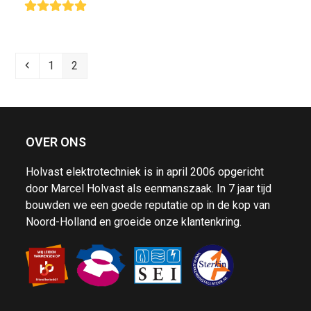
Rating:
5
Previous
Page
Page
1
2
OVER ONS
Holvast elektrotechniek is in april 2006 opgericht
door Marcel Holvast als eenmanszaak. In 7 jaar tijd
bouwden we een goede reputatie op in de kop van
Noord-Holland en groeide onze klantenkring.